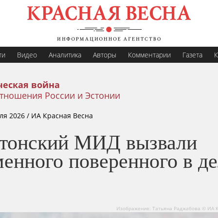
ти
Видео
Аналитика
Авторы
Комментарии
Газета
К
еская война
тношения России и Эстонии
ля 2026
/ ИА Красная Весна
стонский МИД вызвали
енного поверенного в д
Изображение: Татьяна Раджабова © ИА 