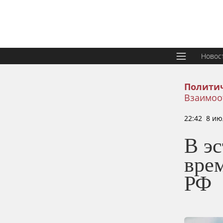
Новос
Политич
Взаимоо
22:42 8 ию
В э
врем
РФ