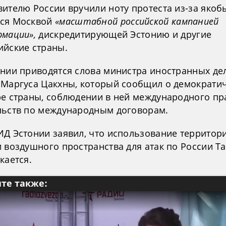
вителю России вручили ноту протеста из-за якоб
ся Москвой
«масштабной российской кампанией
рмации»,
дискредитирующей Эстонию и другие
ийские страны.
ении приводятся слова министра иностранных де
 Маргуса Цакхны, который сообщил о демократи
ре страны, соблюдении в ней международного пр
льств по международным договорам.
ИД Эстонии заявил, что использование территор
и воздушного пространства для атак по России Т
кается.
те также: