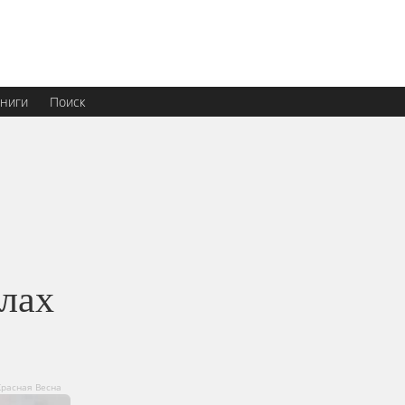
ниги
Поиск
елах
Красная Весна