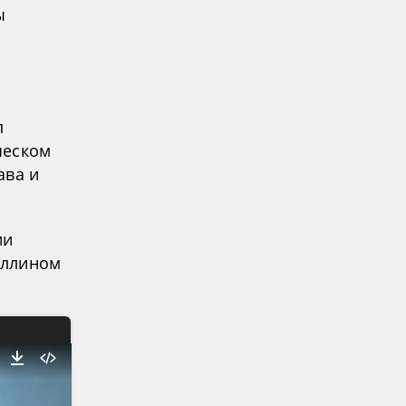
ы
л
ческом
ава и
ии
аллином