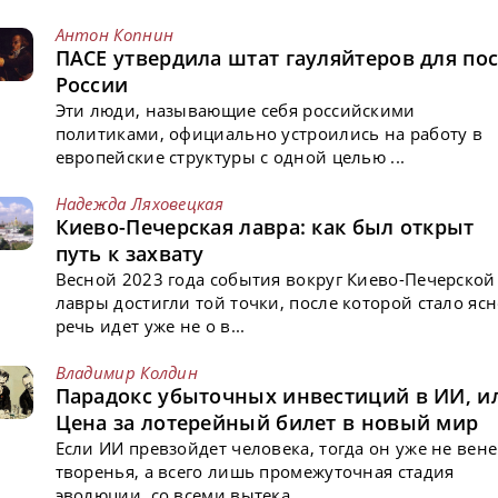
Антон Копнин
ПАСЕ утвердила штат гауляйтеров для пос
России
Эти люди, называющие себя российскими
политиками, официально устроились на работу в
европейские структуры с одной целью ...
Надежда Ляховецкая
Киево-Печерская лавра: как был открыт
путь к захвату
Весной 2023 года события вокруг Киево-Печерской
лавры достигли той точки, после которой стало ясн
речь идет уже не о в...
Владимир Колдин
Парадокс убыточных инвестиций в ИИ, и
Цена за лотерейный билет в новый мир
Если ИИ превзойдет человека, тогда он уже не вен
творенья, а всего лишь промежуточная стадия
эволюции, со всеми вытека...