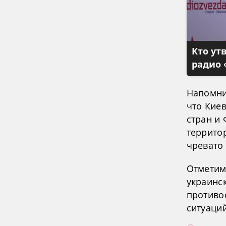
Кто ут
радио 
Напомни
что Кие
стран и
территор
чревато
Отметим,
украинск
противо
ситуаци