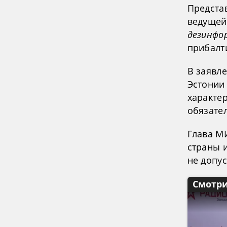
Предста
ведущей
дезинфо
прибалт
В заявл
Эстонии
характе
обязате
Глава М
страны 
не допус
Смотри