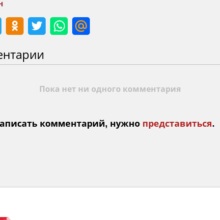
н
ентарии
Пока нет ни одного комментария
аписать комментарий, нужно
представиться
.