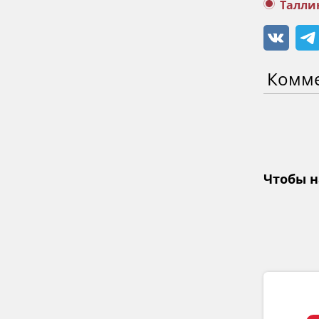
Талли
Комм
Чтобы н