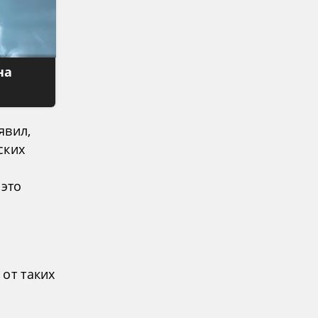
на
явил,
ских
 это
от таких