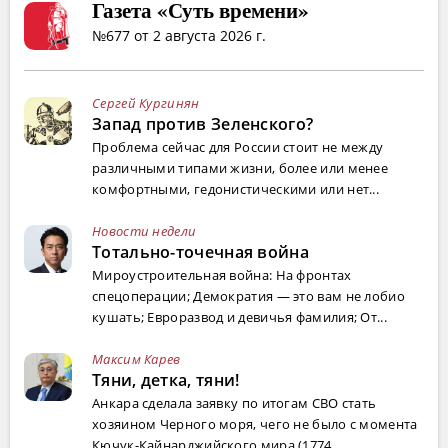
Газета «Суть времени»
№677 от 2 августа 2026 г.
Сергей Кургинян
Запад против Зеленского?
Проблема сейчас для России стоит не между
различными типами жизни, более или менее
комфортными, гедонистическими или нет...
Новости недели
Тотально-точечная война
Мироустроительная война: На фронтах
спецоперации; Демократия — это вам не лобио
кушать; Евроразвод и девичья фамилия; От...
Максим Карев
Тяни, детка, тяни!
Анкара сделала заявку по итогам СВО стать
хозяином Черного моря, чего не было с момента
Кючук-Кайнарджийского мира (1774...