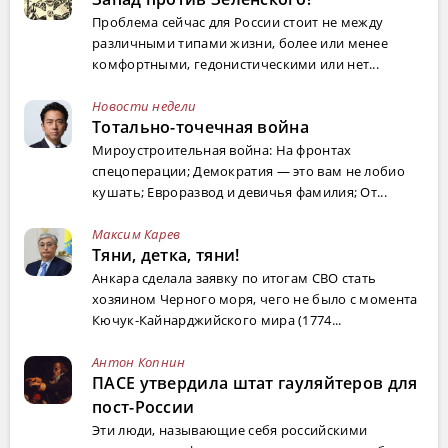
Проблема сейчас для России стоит не между
различными типами жизни, более или менее
комфортными, гедонистическими или нет...
Новости недели
Тотально-точечная война
Мироустроительная война: На фронтах
спецоперации; Демократия — это вам не лобио
кушать; Евроразвод и девичья фамилия; От...
Максим Карев
Тяни, детка, тяни!
Анкара сделала заявку по итогам СВО стать
хозяином Черного моря, чего не было с момента
Кючук-Кайнарджийского мира (1774...
Антон Копнин
ПАСЕ утвердила штат гауляйтеров для
пост-России
Эти люди, называющие себя российскими