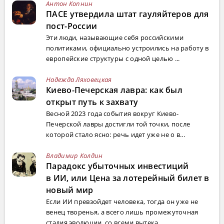
Антон Копнин
ПАСЕ утвердила штат гауляйтеров для
пост-России
Эти люди, называющие себя российскими
политиками, официально устроились на работу в
европейские структуры с одной целью ...
Надежда Ляховецкая
Киево-Печерская лавра: как был
открыт путь к захвату
Весной 2023 года события вокруг Киево-
Печерской лавры достигли той точки, после
которой стало ясно: речь идет уже не о в...
Владимир Колдин
Парадокс убыточных инвестиций
в ИИ, или Цена за лотерейный билет в
новый мир
Если ИИ превзойдет человека, тогда он уже не
венец творенья, а всего лишь промежуточная
стадия эволюции, со всеми вытека...