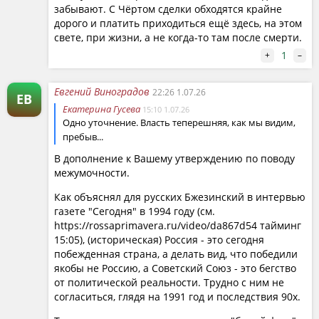
забывают. С Чёртом сделки обходятся крайне
дорого и платить приходиться ещё здесь, на этом
свете, при жизни, а не когда-то там после смерти.
1
+
–
Евгений Виноградов
22:26 1.07.26
ЕВ
Екатерина Гусева
15:10 1.07.26
Одно уточнение. Власть теперешняя, как мы видим,
пребыв...
В дополнение к Вашему утверждению по поводу
межумочности.
Как объяснял для русских Бжезинский в интервью
газете "Сегодня" в 1994 году (см.
https://rossaprimavera.ru/video/da867d54 тайминг
15:05), (историческая) Россия - это сегодня
побежденная страна, а делать вид, что победили
якобы не Россию, а Советский Союз - это бегство
от политической реальности. Трудно с ним не
согласиться, глядя на 1991 год и последствия 90х.