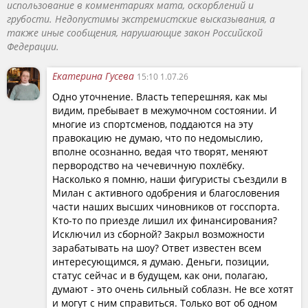
использование в комментариях мата, оскорблений и
грубости. Недопустимы экстремистские высказывания, а
также иные сообщения, нарушающие закон Российской
Федерации.
Екатерина Гусева
15:10 1.07.26
Одно уточнение. Власть теперешняя, как мы
видим, пребывает в межумочном состоянии. И
многие из спортсменов, поддаются на эту
правокацию не думаю, что по недомыслию,
вполне осознанно, ведая что творят, меняют
первородство на чечевичную похлёбку.
Насколько я помню, наши фигуристы съездили в
Милан с активного одобрения и благословения
части наших высших чиновников от госспорта.
Кто-то по приезде лишил их финансирования?
Исключил из сборной? Закрыл возможности
зарабатывать на шоу? Ответ известен всем
интересующимся, я думаю. Деньги, позиции,
статус сейчас и в будущем, как они, полагаю,
думают - это очень сильный соблазн. Не все хотят
и могут с ним справиться. Только вот об одном