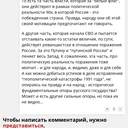
То есть та часть власти, которая за "белый флаг",
они действуют в рамках политической
реальности 90х, в которой Россия - это
побежденная страна. Правда, народу они об этой
своей мотивации предпочитают не говорить.
А другая часть, которая начала СВО и пытается
отстаивать какие-то остатки величия, по сути,
действует реваншистски в отношении поражения
России. За это Путину и "путинской России" и
пеняет весь Запад. К сожалению, эта часть, про
политическую реальность поражения тоже
молчит - и для народа, и, видимо, даже и для себя.
А как можно добиться успехов в деле исправления
"геополитической катастрофы 1991 года", не
опираясь на правду и на народ - исторически
фундаментальные опоры русского государства?
Может и есть другие сильные опоры, но пока их
не видно...
0
+
–
Чтобы написать комментарий, нужно
представиться
.