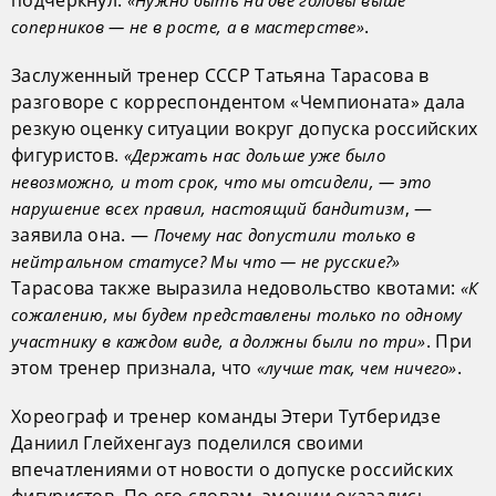
.
соперников — не в росте, а в мастерстве»
Заслуженный тренер СССР Татьяна Тарасова в
разговоре с корреспондентом «Чемпионата» дала
резкую оценку ситуации вокруг допуска российских
фигуристов.
«Держать нас дольше уже было
невозможно, и тот срок, что мы отсидели, — это
, —
нарушение всех правил, настоящий бандитизм
заявила она. —
Почему нас допустили только в
нейтральном статусе? Мы что — не русские?»
Тарасова также выразила недовольство квотами:
«К
сожалению, мы будем представлены только по одному
. При
участнику в каждом виде, а должны были по три»
этом тренер признала, что
.
«лучше так, чем ничего»
Хореограф и тренер команды Этери Тутберидзе
Даниил Глейхенгауз поделился своими
впечатлениями от новости о допуске российских
фигуристов. По его словам, эмоции оказались