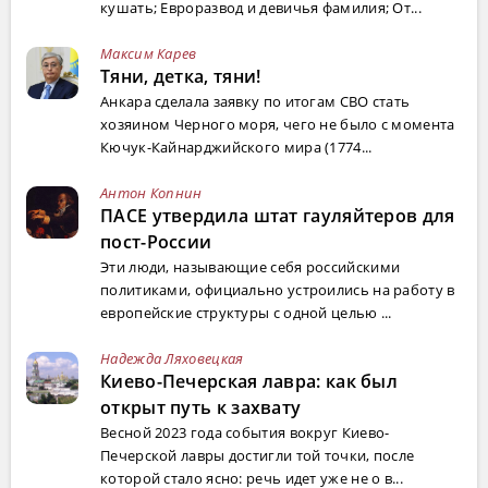
кушать; Евроразвод и девичья фамилия; От...
Максим Карев
Тяни, детка, тяни!
Анкара сделала заявку по итогам СВО стать
хозяином Черного моря, чего не было с момента
Кючук-Кайнарджийского мира (1774...
Антон Копнин
ПАСЕ утвердила штат гауляйтеров для
пост-России
Эти люди, называющие себя российскими
политиками, официально устроились на работу в
европейские структуры с одной целью ...
Надежда Ляховецкая
Киево-Печерская лавра: как был
открыт путь к захвату
Весной 2023 года события вокруг Киево-
Печерской лавры достигли той точки, после
которой стало ясно: речь идет уже не о в...