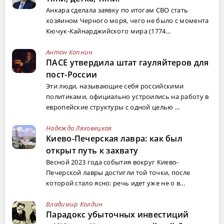
Анкара сделала заявку по итогам СВО стать
хозяином Черного моря, чего не было с момента
Кючук-Кайнарджийского мира (1774...
Антон Копнин
ПАСЕ утвердила штат гауляйтеров для
пост-России
Эти люди, называющие себя российскими
политиками, официально устроились на работу в
европейские структуры с одной целью ...
Надежда Ляховецкая
Киево-Печерская лавра: как был
открыт путь к захвату
Весной 2023 года события вокруг Киево-
Печерской лавры достигли той точки, после
которой стало ясно: речь идет уже не о в...
Владимир Колдин
Парадокс убыточных инвестиций