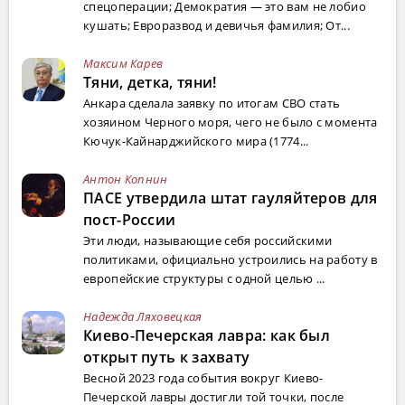
спецоперации; Демократия — это вам не лобио
кушать; Евроразвод и девичья фамилия; От...
Максим Карев
Тяни, детка, тяни!
Анкара сделала заявку по итогам СВО стать
хозяином Черного моря, чего не было с момента
Кючук-Кайнарджийского мира (1774...
Антон Копнин
ПАСЕ утвердила штат гауляйтеров для
пост-России
Эти люди, называющие себя российскими
политиками, официально устроились на работу в
европейские структуры с одной целью ...
Надежда Ляховецкая
Киево-Печерская лавра: как был
открыт путь к захвату
Весной 2023 года события вокруг Киево-
Печерской лавры достигли той точки, после