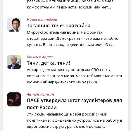
различными типами жизни, более или менее
комфортными, гедонистическими или нет...
Новости недели
Тотально-точечная война
Мироустроительная война: На фронтах
спецоперации; Демократия — это вам не лобио
кушать; Евроразвод и девичья фамилия; От...
Максим Карев
Тяни, детка, тяни!
Анкара сделала заявку по итогам СВО стать
хозяином Черного моря, чего не было с момента
Кючук-Кайнарджийского мира (1774...
Антон Копнин
ПАСЕ утвердила штат гауляйтеров для
пост-России
Эти люди, называющие себя российскими
политиками, официально устроились на работу в
европейские структуры с одной целью ...