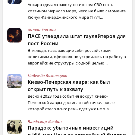
Анкара сделала заявку по итогам СВО стать
хозяином Черного моря, чего не было с момента
Кючук-Кайнарджийского мира (1774...
Антон Копнин
ПАСЕ утвердила штат гауляйтеров для
пост-России
Эти люди, называющие себя российскими
политиками, официально устроились на работу в
европейские структуры с одной целью ...
Надежда Ляховецкая
Киево-Печерская лавра: как был
открыт путь к захвату
Весной 2023 года события вокруг Киево-
Печерской лавры достигли той точки, после
которой стало ясно: речь идет уже не о в...
Владимир Колдин
Парадокс убыточных инвестиций