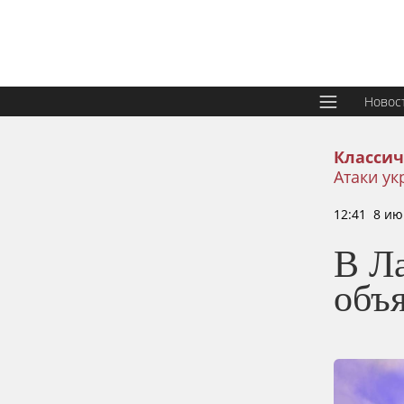
Новос
Классич
Атаки ук
12:41 8 ию
В Ла
объ