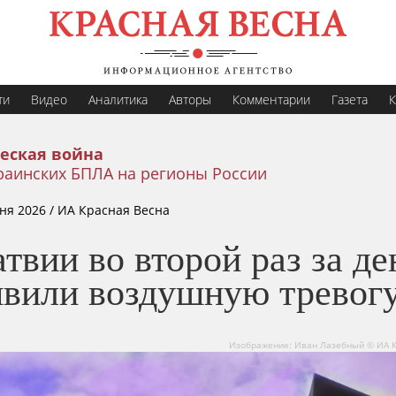
ти
Видео
Аналитика
Авторы
Комментарии
Газета
К
еская война
раинских БПЛА на регионы России
ня 2026
/ ИА Красная Весна
твии во второй раз за де
явили воздушную тревог
Изображение: Иван Лазебный © ИА К