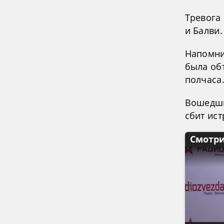
Тревога
и Балви.
Напомним
была об
полчаса
Вошедши
сбит ис
Смотри