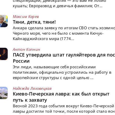
спецоперации; Демократия — это вам не лобио
кушать; Евроразвод и девичья фамилия; От...
Максим Карев
Тяни, детка, тяни!
Анкара сделала заявку по итогам СВО стать хозяин
Черного моря, чего не было с момента Кючук-
Кайнарджийского мира (1774...
Антон Копнин
ПАСЕ утвердила штат гауляйтеров для пос
России
Эти люди, называющие себя российскими
политиками, официально устроились на работу в
европейские структуры с одной целью ...
Надежда Ляховецкая
Киево-Печерская лавра: как был открыт
путь к захвату
Весной 2023 года события вокруг Киево-Печерской
лавры достигли той точки, после которой стало ясн