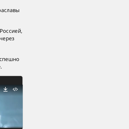
раславы
Россией,
 через
успешно
.