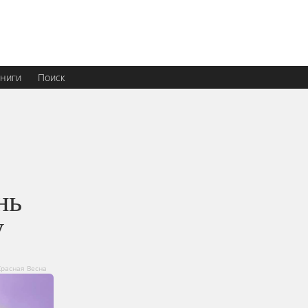
ниги
Поиск
нь
у
расная Весна