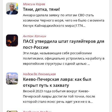
Максим Карев
Тяни, детка, тяни!
Анкара сделала заявку по итогам СВО стать
хозяином Черного моря, чего не было с момента
Кючук-Кайнарджийского мира (1774...
Антон Копнин
ПАСЕ утвердила штат гауляйтеров для
пост-России
Эти люди, называющие себя российскими
политиками, официально устроились на работу в
европейские структуры с одной целью ...
Надежда Ляховецкая
Киево-Печерская лавра: как был
открыт путь к захвату
Весной 2023 года события вокруг Киево-
Печерской лавры достигли той точки, после
которой стало ясно: речь идет уже не о в...
Владимир Колдин