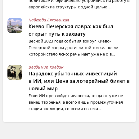
политиками, официально устроились на работу в
европейские структуры с одной целью ...
Надежда Ляховецкая
Киево-Печерская лавра: как был
открыт путь к захвату
Весной 2023 года события вокруг Киево-
Печерской лавры достигли той точки, после
которой стало ясно: речь идет уже не о в...
Владимир Колдин
Парадокс убыточных инвестиций
в ИИ, или Цена за лотерейный билет в
новый мир
Если ИИ превзойдет человека, тогда он уже не
венец творенья, а всего лишь промежуточная
стадия эволюции, со всеми вытека...