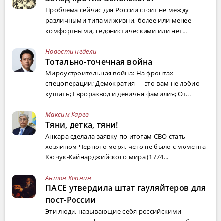
Проблема сейчас для России стоит не между
различными типами жизни, более или менее
комфортными, гедонистическими или нет...
Новости недели
Тотально-точечная война
Мироустроительная война: На фронтах
спецоперации; Демократия — это вам не лобио
кушать; Евроразвод и девичья фамилия; От...
Максим Карев
Тяни, детка, тяни!
Анкара сделала заявку по итогам СВО стать
хозяином Черного моря, чего не было с момента
Кючук-Кайнарджийского мира (1774...
Антон Копнин
ПАСЕ утвердила штат гауляйтеров для
пост-России
Эти люди, называющие себя российскими