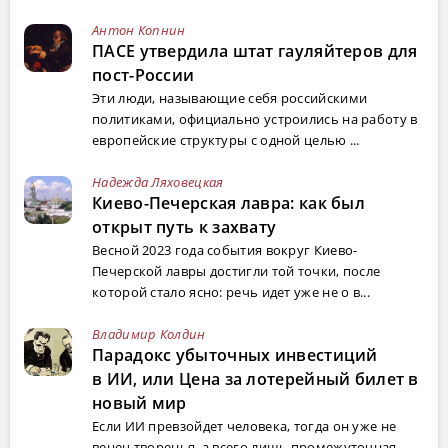
Антон Копнин
ПАСЕ утвердила штат гауляйтеров для
пост-России
Эти люди, называющие себя российскими
политиками, официально устроились на работу в
европейские структуры с одной целью ...
Надежда Ляховецкая
Киево-Печерская лавра: как был
открыт путь к захвату
Весной 2023 года события вокруг Киево-
Печерской лавры достигли той точки, после
которой стало ясно: речь идет уже не о в...
Владимир Колдин
Парадокс убыточных инвестиций
в ИИ, или Цена за лотерейный билет в
новый мир
Если ИИ превзойдет человека, тогда он уже не
венец творенья, а всего лишь промежуточная