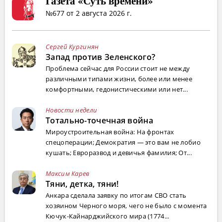
Газета «Суть времени»
№677 от 2 августа 2026 г.
Сергей Кургинян
Запад против Зеленского?
Проблема сейчас для России стоит не между
различными типами жизни, более или менее
комфортными, гедонистическими или нет...
Новости недели
Тотально-точечная война
Мироустроительная война: На фронтах
спецоперации; Демократия — это вам не лобио
кушать; Евроразвод и девичья фамилия; От...
Максим Карев
Тяни, детка, тяни!
Анкара сделала заявку по итогам СВО стать
хозяином Черного моря, чего не было с момента
Кючук-Кайнарджийского мира (1774...