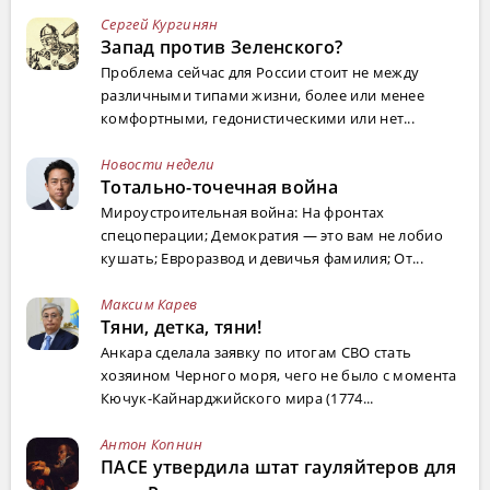
Сергей Кургинян
Запад против Зеленского?
Проблема сейчас для России стоит не между
различными типами жизни, более или менее
комфортными, гедонистическими или нет...
Новости недели
Тотально-точечная война
Мироустроительная война: На фронтах
спецоперации; Демократия — это вам не лобио
кушать; Евроразвод и девичья фамилия; От...
Максим Карев
Тяни, детка, тяни!
Анкара сделала заявку по итогам СВО стать
хозяином Черного моря, чего не было с момента
Кючук-Кайнарджийского мира (1774...
Антон Копнин
ПАСЕ утвердила штат гауляйтеров для