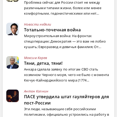
Проблема сейчас для России стоит не между
различными типами жизни, более или менее
комфортными, гедонистическими или нет...
Новости недели
Тотально-точечная война
Мироустроительная война: На фронтах
спецоперации; Демократия — это вам не лобио
кушать; Евроразвод и девичья фамилия; От...
Максим Карев
Тяни, детка, тяни!
Анкара сделала заявку по итогам СВО стать
хозяином Черного моря, чего не было с момента
Кючук-Кайнарджийского мира (1774...
Антон Копнин
ПАСЕ утвердила штат гауляйтеров для
пост-России
Эти люди, называющие себя российскими
политиками, официально устроились на работу в