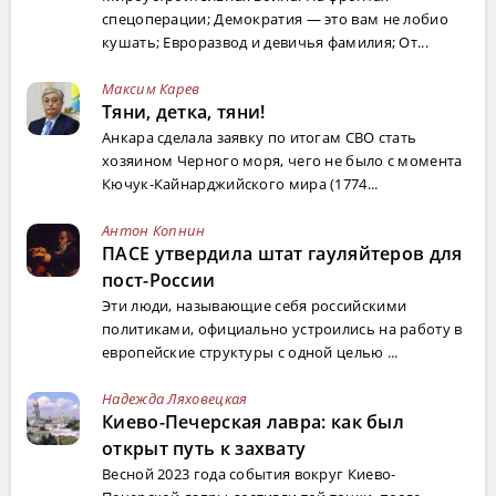
спецоперации; Демократия — это вам не лобио
кушать; Евроразвод и девичья фамилия; От...
Максим Карев
Тяни, детка, тяни!
Анкара сделала заявку по итогам СВО стать
хозяином Черного моря, чего не было с момента
Кючук-Кайнарджийского мира (1774...
Антон Копнин
ПАСЕ утвердила штат гауляйтеров для
пост-России
Эти люди, называющие себя российскими
политиками, официально устроились на работу в
европейские структуры с одной целью ...
Надежда Ляховецкая
Киево-Печерская лавра: как был
открыт путь к захвату
Весной 2023 года события вокруг Киево-