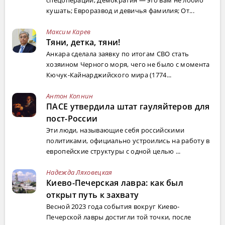
кушать; Евроразвод и девичья фамилия; От...
Максим Карев
Тяни, детка, тяни!
Анкара сделала заявку по итогам СВО стать
хозяином Черного моря, чего не было с момента
Кючук-Кайнарджийского мира (1774...
Антон Копнин
ПАСЕ утвердила штат гауляйтеров для
пост-России
Эти люди, называющие себя российскими
политиками, официально устроились на работу в
европейские структуры с одной целью ...
Надежда Ляховецкая
Киево-Печерская лавра: как был
открыт путь к захвату
Весной 2023 года события вокруг Киево-
Печерской лавры достигли той точки, после