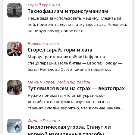
Сергей Кургинян
Технофашизм и трансгуманизм
Наша задача использовать машину, следить за
ней, применять ее, но ставку сделать на Человека,
на новую почву, новое восх...
Новости недели
Сгорел сарай, гори и хата
Мироустроительная война: На фронтах
спецоперации; Поле битвы — Европа; Голоду —
быть! Нет слов... О, этот дивный новый м...
Максим Карев
,
Владимир Колдин
Тут явился всем на страх — вертопрах
Нужно понимать, что опыт украинско-
российского конфликта изучают в разных
странах. Вполне вероятно, что в случае начала ...
Лариса Беседина
Биологическая угроза. Станут ли
нормой изощренные способы