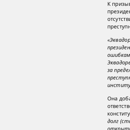
К призы
президе
отсутст
преступн
«Эквадо
президе
ошибками
Эквадор
за преде
преступ
институ
Она доба
ответст
констит
долг (с
открыть