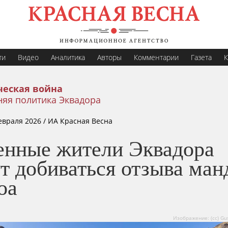
ти
Видео
Аналитика
Авторы
Комментарии
Газета
К
еская война
няя политика Эквадора
евраля 2026
/ ИА Красная Весна
енные жители Эквадора
т добиваться отзыва ман
оа
Изображение: (cc) Gu