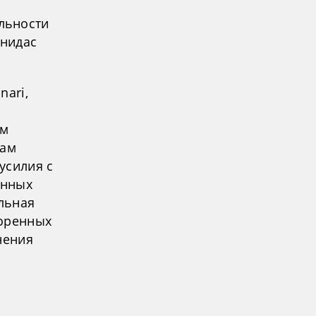
льности
онидас
nari,
ом
вам
усилия с
енных
льная
коренных
нения