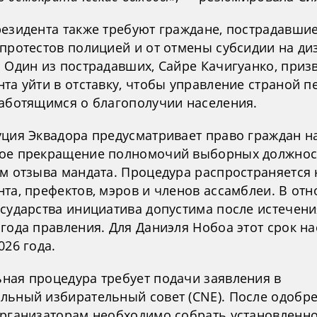
резидента также требуют граждане, пострадавши
 протестов полицией и от отмены субсидии на ди
. Один из пострадавших, Сайре Качигуанко, приз
та уйти в отставку, чтобы управление страной п
заботящимся о благополучии населения.
уция Эквадора предусматривает право граждан н
ое прекращение полномочий выборных должно
ем отзыва мандата. Процедура распространяется 
нта, префектов, мэров и членов ассамблеи. В от
осударства инициатива допустима после истечени
года правления. Для Даниэля Нобоа этот срок на
026 года.
ная процедура требует подачи заявления в
льный избирательный совет (CNE). После одобр
организаторам необходимо собрать установленн