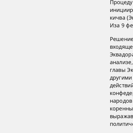
Процеду
инициир
кичва (
Иза 9 фе
Решение 
входяще
Эквадор
анализе
главы Э
другими
действи
конфеде
народов
коренных
выражав
политич