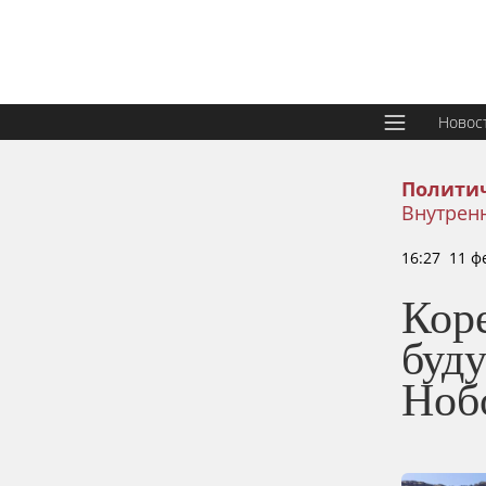
Новос
Политич
Внутрен
16:27 11 ф
Кор
буду
Ноб