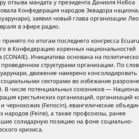
ру отзыва мандата у президента Даниэля Нобоа
овала Конфедерация народов Эквадора национа
Экуарунари), заявил новый глава организации Ле
враля в эфире радио.
принято по итогам последнего конгресса Ecuaru
го в Конфедерацию коренных национальностей
а (CONAIE). Инициатива основана на политическ
, проведенном структурами организации. По сло
куарунари, движение намерено консолидировать 
 социальными секторами во избежание разрозн
й. В числе потенциальных союзников — Национа
рация крестьянских организаций, организаций 
 и чернокожих (Fenocin), евангелические объеди
 народов (Feine), а также профсоюзы, ранее
шие солидарную позицию на фоне социально-
еского кризиса.