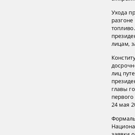
Ухода п
разгоне
топливо
президен
лицам, 
Констит
досрочн
лиц пут
президе
главы г
первого 
24 мая 2
Формаль
Национа
заявки 