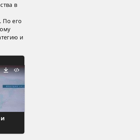
ства в
 По его
тому
атегию и
 и