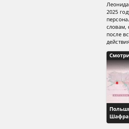
Леонида
2025 год
персона
словам,
после в
действия
Смотри
Польши
Шафран