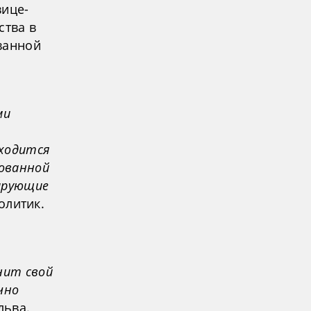
вице-
ства в
ванной
ми
аходится
зованной
ирующие
олитик.
нит свой
чно
льва.