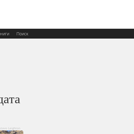
ниги
Поиск
дата
stavo Leighton