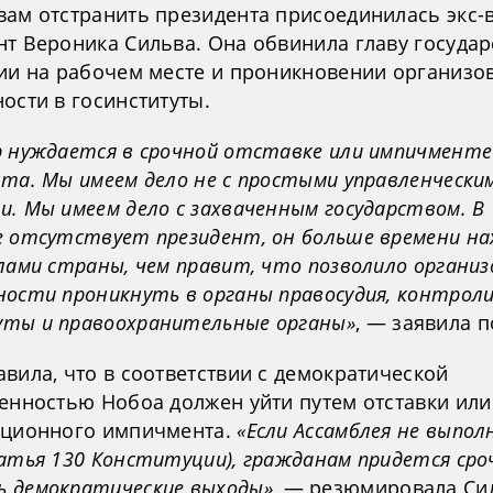
вам отстранить президента присоединилась экс-
нт Вероника Сильва. Она обвинила главу государ
вии на рабочем месте и проникновении организо
ости в госинституты.
р нуждается в срочной отставке или импичменте
нта. Мы имеем дело не с простыми управленчески
. Мы имеем дело с захваченным государством. В
е отсутствует президент, он больше времени н
лами страны, чем правит, что позволило органи
ности проникнуть в органы правосудия, контрол
ты и правоохранительные органы»
, — заявила п
вила, что в соответствии с демократической
венностью Нобоа должен уйти путем отставки или
уционного импичмента.
«Если Ассамблея не выпол
татья 130 Конституции), гражданам придется сро
 демократические выходы»
, — резюмировала Си