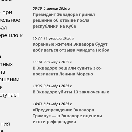
09:29 5 марта 2026 г.
е при
Президент Эквадора принял
зельное
решение об отзыве посла
республики на Кубе
вал
ерешло к
16:27 11 февраля 2026 г.
Коренные жители Эквадора будут
добиваться отзыва мандата Нобоа
а
11:34 9 декабря 2025 г.
стных
В Эквадоре решили судить экс-
на
президента Ленина Морено
ношении
10:36 9 декабря 2025 г.
я
В Эквадоре убиты 13 заключенных
ступает
14:43 8 декабря 2025 г.
«Предупреждение Эквадора
Трампу» — в Эквадоре оценили
итоги референдума
ения
ое