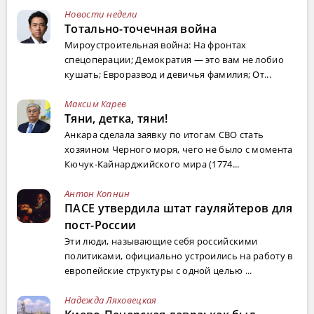
Новости недели
Тотально-точечная война
Мироустроительная война: На фронтах
спецоперации; Демократия — это вам не лобио
кушать; Евроразвод и девичья фамилия; От...
Максим Карев
Тяни, детка, тяни!
Анкара сделала заявку по итогам СВО стать
хозяином Черного моря, чего не было с момента
Кючук-Кайнарджийского мира (1774...
Антон Копнин
ПАСЕ утвердила штат гауляйтеров для
пост-России
Эти люди, называющие себя российскими
политиками, официально устроились на работу в
европейские структуры с одной целью ...
Надежда Ляховецкая