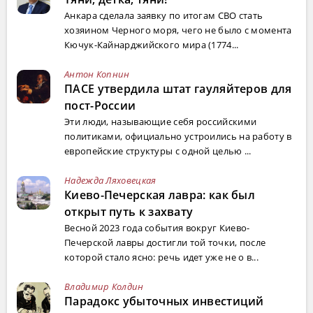
Анкара сделала заявку по итогам СВО стать
хозяином Черного моря, чего не было с момента
Кючук-Кайнарджийского мира (1774...
Антон Копнин
ПАСЕ утвердила штат гауляйтеров для
пост-России
Эти люди, называющие себя российскими
политиками, официально устроились на работу в
европейские структуры с одной целью ...
Надежда Ляховецкая
Киево-Печерская лавра: как был
открыт путь к захвату
Весной 2023 года события вокруг Киево-
Печерской лавры достигли той точки, после
которой стало ясно: речь идет уже не о в...
Владимир Колдин
Парадокс убыточных инвестиций