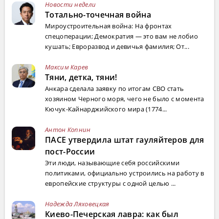
Новости недели
Тотально-точечная война
Мироустроительная война: На фронтах
спецоперации; Демократия — это вам не лобио
кушать; Евроразвод и девичья фамилия; От...
Максим Карев
Тяни, детка, тяни!
Анкара сделала заявку по итогам СВО стать
хозяином Черного моря, чего не было с момента
Кючук-Кайнарджийского мира (1774...
Антон Копнин
ПАСЕ утвердила штат гауляйтеров для
пост-России
Эти люди, называющие себя российскими
политиками, официально устроились на работу в
европейские структуры с одной целью ...
Надежда Ляховецкая
Киево-Печерская лавра: как был