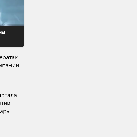
на
ератак
омпании
артала
ации
лар»