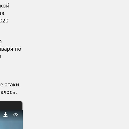
ской
аз
020
о
нваря по
л
е атаки
валось.