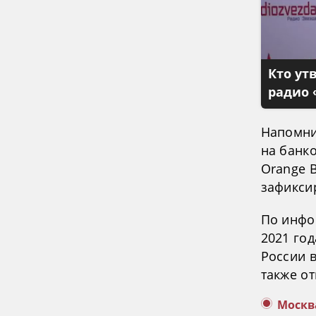
Кто ут
радио 
Напомни
на банк
Orange B
зафикси
По инфо
2021 го
России в
также от
Москв