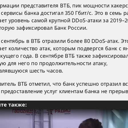
рмации представителя ВТБ, пик мощности хакер
 сервисы банка достигал 350 Гбит/с. Это в семь р
ет уровень самой крупной DDoS-атаки за 2019–2
оторую зафиксировал Банк России.
 сентябрь в ВТБ отразили более 80 DDoS-атак. Эт
ет количество атак, которым подвергся банк с я
екущего года. В сентябре ВТБ также зафиксирова
ую для него по продолжительности атаку,
влявшуюся шесть часов.
итель ВТБ отметил, что банк успешно отразил вс
 предоставление услуг клиентам банка не преры
те также: