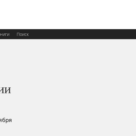
ниги
Поиск
ии
ября