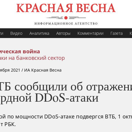
ти
Видео
Аналитика
Авторы
Комментарии
Газета
К
ическая война
ки на банковский сектор
тября 2021
/ ИА Красная Весна
ТБ сообщили об отражен
ордной DDoS-атаки
ой по мощности DDoS-атаке подвергся ВТБ, 1 окт
т РБК.