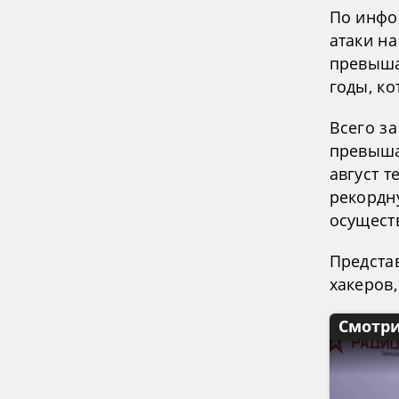
По инфо
атаки на
превыша
годы, к
Всего за
превыша
август т
рекордн
осущест
Представ
хакеров,
Смотри