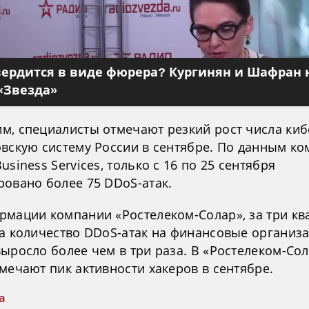
вердится в виде фюрера? Кургинян и Шафран 
«Звезда»
м, специалисты отмечают резкий рост числа киб
овскую систему России в сентябре. По данным к
usiness Services, только с 16 по 25 сентября
ровано более 75 DDoS-атак.
рмации компании «Ростелеком-Солар», за три кв
да количество DDoS-атак на финансовые организ
ыросло более чем в три раза. В «Ростелеком-Со
мечают пик активности хакеров в сентябре.
а