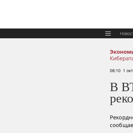
Новос
Эконом
Киберата
08:10 1 ок
В В
рек
Рекордн
сообщае