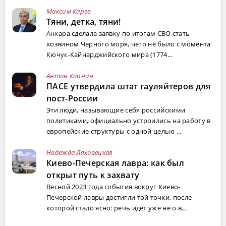
Максим Карев
Тяни, детка, тяни!
Анкара сделала заявку по итогам СВО стать
хозяином Черного моря, чего не было с момента
Кючук-Кайнарджийского мира (1774...
Антон Копнин
ПАСЕ утвердила штат гауляйтеров для
пост-России
Эти люди, называющие себя российскими
политиками, официально устроились на работу в
европейские структуры с одной целью ...
Надежда Ляховецкая
Киево-Печерская лавра: как был
открыт путь к захвату
Весной 2023 года события вокруг Киево-
Печерской лавры достигли той точки, после
которой стало ясно: речь идет уже не о в...