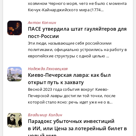
хозяином Черного моря, чего не было с момента
Кючук-Кайнарджийского мира (1774...
Антон Копнин
ПАСЕ утвердила штат гауляйтеров для
пост-России
Эти люди, называющие себя российскими
политиками, официально устроились на работу в
европейские структуры с одной целью ...
Надежда Ляховецкая
Киево-Печерская лавра: как был
открыт путь к захвату
Весной 2023 года события вокруг Киево-
Печерской лавры достигли той точки, после
которой стало ясно: речь идет уже не о в...
Владимир Колдин
Парадокс убыточных инвестиций
в ИИ, или Цена за лотерейный билет в
новый мир