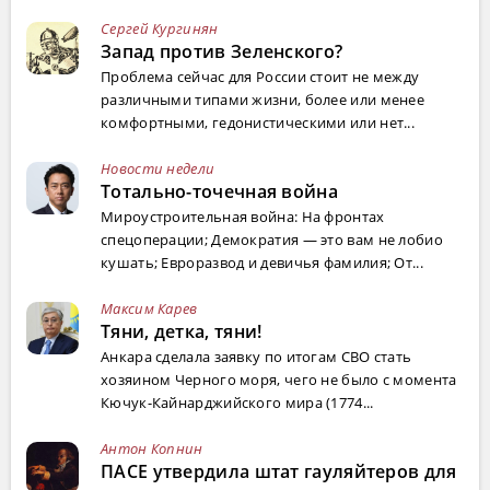
Сергей Кургинян
Запад против Зеленского?
Проблема сейчас для России стоит не между
различными типами жизни, более или менее
комфортными, гедонистическими или нет...
Новости недели
Тотально-точечная война
Мироустроительная война: На фронтах
спецоперации; Демократия — это вам не лобио
кушать; Евроразвод и девичья фамилия; От...
Максим Карев
Тяни, детка, тяни!
Анкара сделала заявку по итогам СВО стать
хозяином Черного моря, чего не было с момента
Кючук-Кайнарджийского мира (1774...
Антон Копнин
ПАСЕ утвердила штат гауляйтеров для