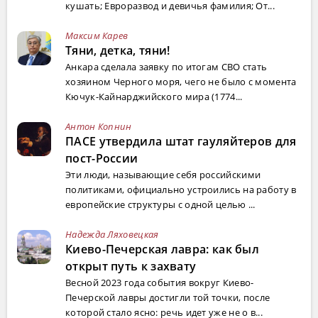
кушать; Евроразвод и девичья фамилия; От...
Максим Карев
Тяни, детка, тяни!
Анкара сделала заявку по итогам СВО стать
хозяином Черного моря, чего не было с момента
Кючук-Кайнарджийского мира (1774...
Антон Копнин
ПАСЕ утвердила штат гауляйтеров для
пост-России
Эти люди, называющие себя российскими
политиками, официально устроились на работу в
европейские структуры с одной целью ...
Надежда Ляховецкая
Киево-Печерская лавра: как был
открыт путь к захвату
Весной 2023 года события вокруг Киево-
Печерской лавры достигли той точки, после
которой стало ясно: речь идет уже не о в...