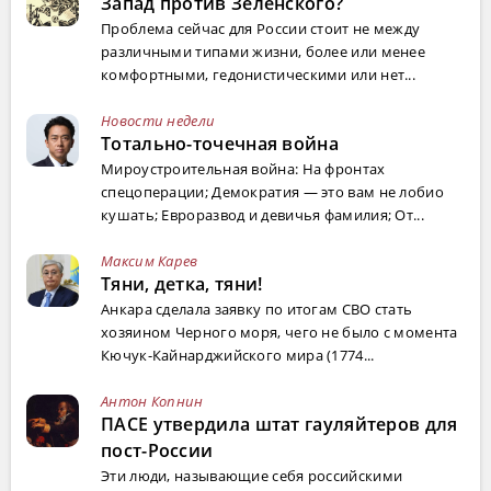
Запад против Зеленского?
Проблема сейчас для России стоит не между
различными типами жизни, более или менее
комфортными, гедонистическими или нет...
Новости недели
Тотально-точечная война
Мироустроительная война: На фронтах
спецоперации; Демократия — это вам не лобио
кушать; Евроразвод и девичья фамилия; От...
Максим Карев
Тяни, детка, тяни!
Анкара сделала заявку по итогам СВО стать
хозяином Черного моря, чего не было с момента
Кючук-Кайнарджийского мира (1774...
Антон Копнин
ПАСЕ утвердила штат гауляйтеров для
пост-России
Эти люди, называющие себя российскими