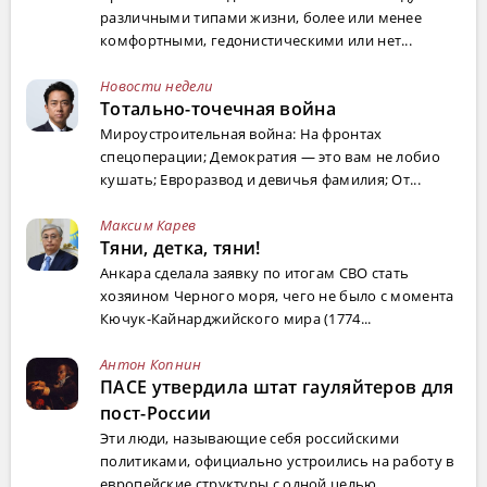
различными типами жизни, более или менее
комфортными, гедонистическими или нет...
Новости недели
Тотально-точечная война
Мироустроительная война: На фронтах
спецоперации; Демократия — это вам не лобио
кушать; Евроразвод и девичья фамилия; От...
Максим Карев
Тяни, детка, тяни!
Анкара сделала заявку по итогам СВО стать
хозяином Черного моря, чего не было с момента
Кючук-Кайнарджийского мира (1774...
Антон Копнин
ПАСЕ утвердила штат гауляйтеров для
пост-России
Эти люди, называющие себя российскими
политиками, официально устроились на работу в
европейские структуры с одной целью ...