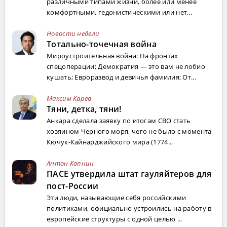
различными типами жизни, более или менее
комфортными, гедонистическими или нет...
Новости недели
Тотально-точечная война
Мироустроительная война: На фронтах
спецоперации; Демократия — это вам не лобио
кушать; Евроразвод и девичья фамилия; От...
Максим Карев
Тяни, детка, тяни!
Анкара сделала заявку по итогам СВО стать
хозяином Черного моря, чего не было с момента
Кючук-Кайнарджийского мира (1774...
Антон Копнин
ПАСЕ утвердила штат гауляйтеров для
пост-России
Эти люди, называющие себя российскими
политиками, официально устроились на работу в
европейские структуры с одной целью ...