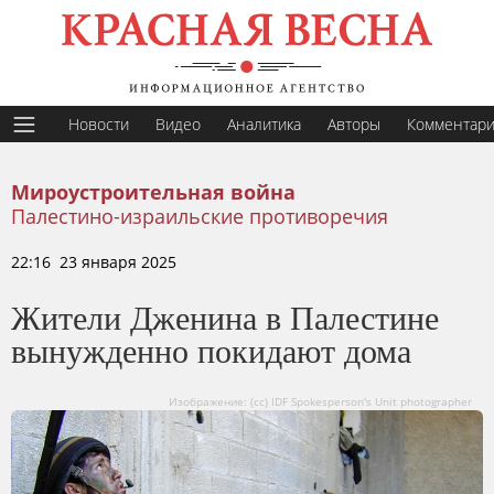
Новости
Видео
Аналитика
Авторы
Комментар
Мироустроительная война
Палестино-израильские противоречия
22:16 23 января 2025
Жители Дженина в Палестине
вынужденно покидают дома
Изображение: (сс) IDF Spokesperson's Unit photographer