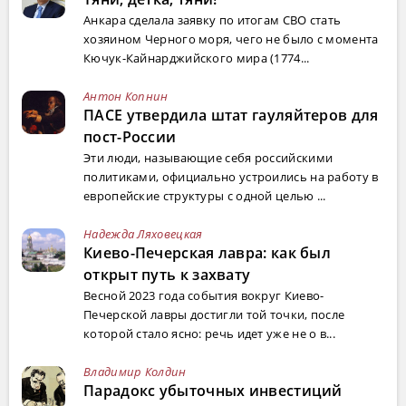
Анкара сделала заявку по итогам СВО стать
хозяином Черного моря, чего не было с момента
Кючук-Кайнарджийского мира (1774...
Антон Копнин
ПАСЕ утвердила штат гауляйтеров для
пост-России
Эти люди, называющие себя российскими
политиками, официально устроились на работу в
европейские структуры с одной целью ...
Надежда Ляховецкая
Киево-Печерская лавра: как был
открыт путь к захвату
Весной 2023 года события вокруг Киево-
Печерской лавры достигли той точки, после
которой стало ясно: речь идет уже не о в...
Владимир Колдин
Парадокс убыточных инвестиций