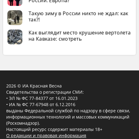
России: Европа?
Такую зиму в России никто не ждал: как
так?!
Как выглядит место крушение вертолета
на Кавказе: смотреть
2026 © ИА Красная Весна
Свидетельства о регистрации СМИ:
• ЭЛ № ФС 77-84377 от 16.01.2023
• ИА № ФС 77-67948 от 6.12.2016
выданы Федеральной службой по надзору в сфере связи,
информационных технологий и массовых коммуникаций
(Роскомнадзор).
Настоящий ресурс содержит материалы 18+
О редакции и правовая информация