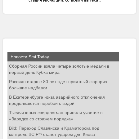
стадия эволюции, со всеми вытека...