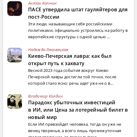
Антон Копнин
ПАСЕ утвердила штат гауляйтеров для
пост-России
Эти люди, называющие себя российскими
политиками, официально устроились на работу в
европейские структуры с одной целью ...
Надежда Ляховецкая
Киево-Печерская лавра: как был
открыт путь к захвату
Весной 2023 года события вокруг Киево-
Печерской лавры достигли той точки, после
которой стало ясно: речь идет уже не о в...
Владимир Колдин
Парадокс убыточных инвестиций
в ИИ, или Цена за лотерейный билет в
новый мир
Если ИИ превзойдет человека, тогда он уже не
венец творенья, а всего лишь промежуточная