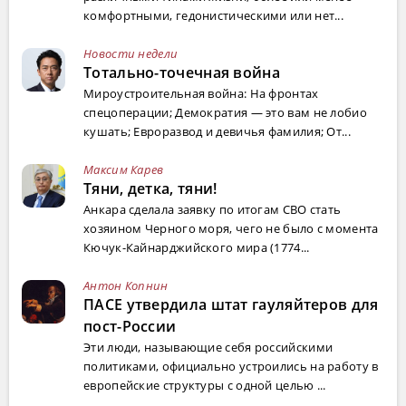
комфортными, гедонистическими или нет...
Новости недели
Тотально-точечная война
Мироустроительная война: На фронтах
спецоперации; Демократия — это вам не лобио
кушать; Евроразвод и девичья фамилия; От...
Максим Карев
Тяни, детка, тяни!
Анкара сделала заявку по итогам СВО стать
хозяином Черного моря, чего не было с момента
Кючук-Кайнарджийского мира (1774...
Антон Копнин
ПАСЕ утвердила штат гауляйтеров для
пост-России
Эти люди, называющие себя российскими
политиками, официально устроились на работу в
европейские структуры с одной целью ...