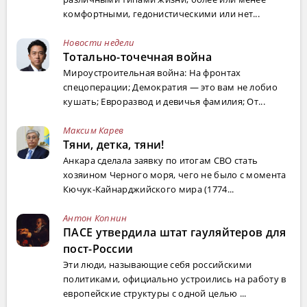
комфортными, гедонистическими или нет...
Новости недели
Тотально-точечная война
Мироустроительная война: На фронтах
спецоперации; Демократия — это вам не лобио
кушать; Евроразвод и девичья фамилия; От...
Максим Карев
Тяни, детка, тяни!
Анкара сделала заявку по итогам СВО стать
хозяином Черного моря, чего не было с момента
Кючук-Кайнарджийского мира (1774...
Антон Копнин
ПАСЕ утвердила штат гауляйтеров для
пост-России
Эти люди, называющие себя российскими
политиками, официально устроились на работу в
европейские структуры с одной целью ...