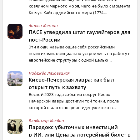
хозяином Черного моря, чего не было с момента
Кючук-Кайнарджийского мира (1774...
Антон Копнин
ПАСЕ утвердила штат гауляйтеров для
пост-России
Эти люди, называющие себя российскими
политиками, официально устроились на работу в
европейские структуры с одной целью ...
Надежда Ляховецкая
Киево-Печерская лавра: как был
открыт путь к захвату
Весной 2023 года события вокруг Киево-
Печерской лавры достигли той точки, после
которой стало ясно: речь идет уже не о в...
Владимир Колдин
Парадокс убыточных инвестиций
в ИИ, или Цена за лотерейный билет в