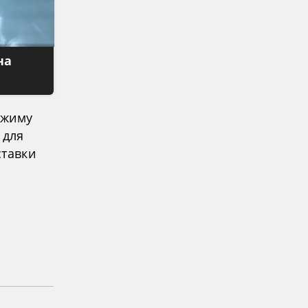
на
ежиму
 для
ставки