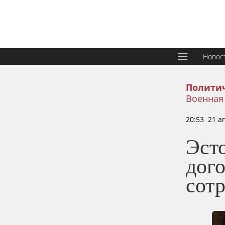
Новос
Политич
Военная
20:53 21 а
Эст
дог
сот