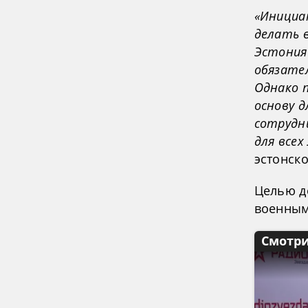
«Инициа
делать в
Эстония
обязате
Однако 
основу 
сотрудн
для всех
эстонск
Целью д
военным
Смотри