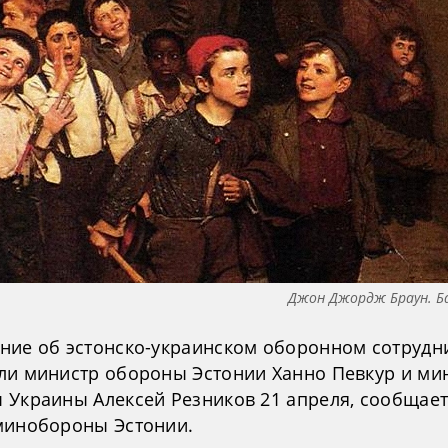
Джон Джордж Браун. Ба
ние об эстонско-украинском оборонном сотрудн
ли министр обороны Эстонии Ханно Певкур и ми
 Украины Алексей Резников 21 апреля, сообщает
минобороны Эстонии.