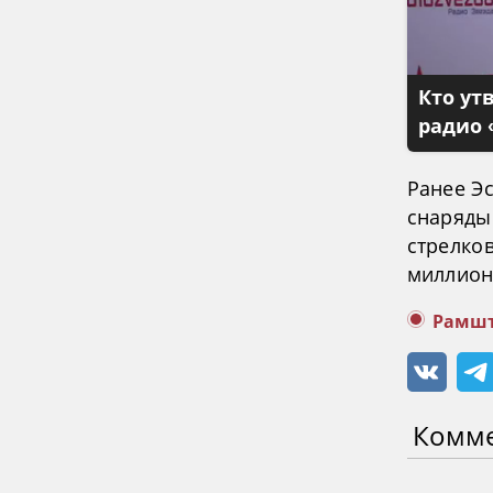
Кто ут
радио 
Ранее Э
снаряды
стрелко
миллион
Рамшт
Комм