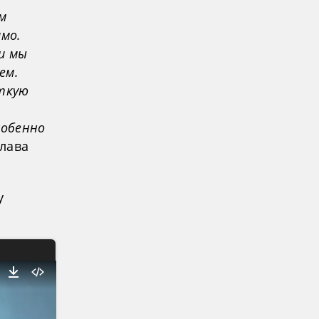
м
имо.
и мы
ем.
еткую
собенно
глава
у