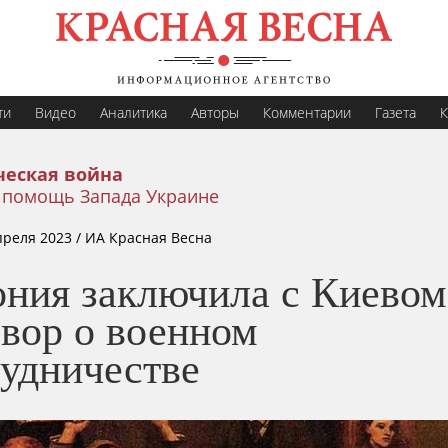
ти
Видео
Аналитика
Авторы
Комментарии
Газета
К
еская война
 помощь Запада Украине
преля 2023
/ ИА Красная Весна
ония заключила с Киевом
овор о военном
рудничестве