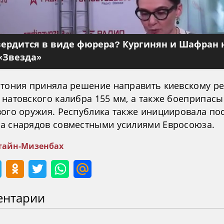
вердится в виде фюрера? Кургинян и Шафран 
«Звезда»
стония приняла решение направить киевскому р
 натовского калибра 155 мм, а также боеприпасы
вого оружия. Республика также инициировала по
а снарядов совместными усилиями Евросоюза.
айн-Мизенбах
ентарии