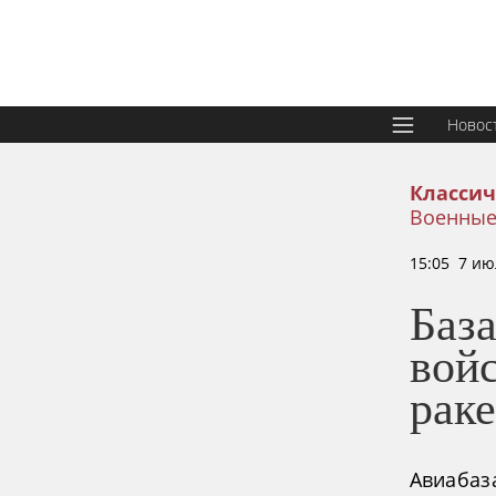
Новос
Классич
Военные
15:05 7 ию
База
вой
рак
Авиабаза