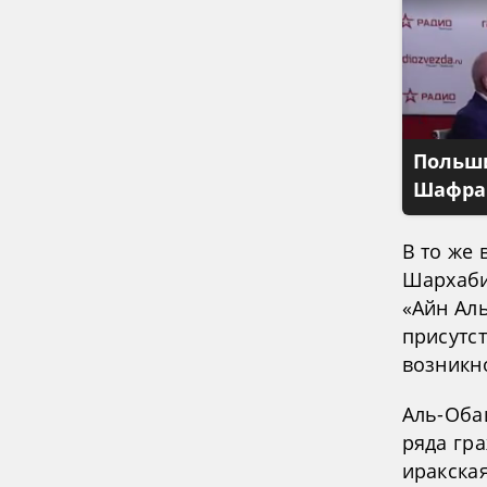
Польши
Шафран
В то же
Шархаби
«Айн Аль
присутс
возникн
Аль-Оба
ряда гра
иракская