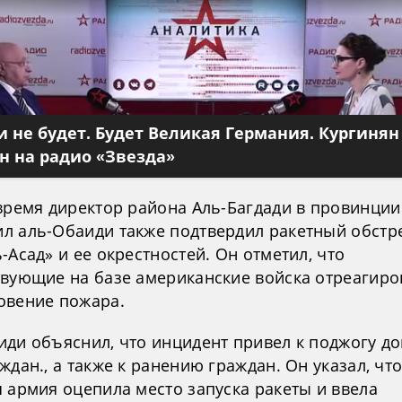
 не будет. Будет Великая Германия. Кургинян
 на радио «Звезда»
 время директор района Аль-Багдади в провинции
л аль-Обаиди также подтвердил ракетный обстр
-Асад» и ее окрестностей. Он отметил, что
твующие на базе американские войска отреагиро
овение пожара.
иди объяснил, что инцидент привел к поджогу д
ждан., а также к ранению граждан. Он указал, чт
 армия оцепила место запуска ракеты и ввела