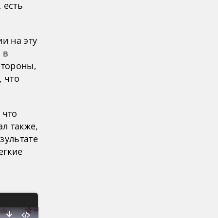
 есть
и на эту
 в
стороны,
, что
 что
л также,
зультате
егкие