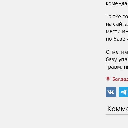
комендан
Также с
на сайта
мести ин
по базе 
Отметим,
базу упа
травм, н
Багда
Комм