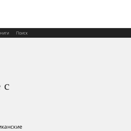
ниги
Поиск
 с
иканские