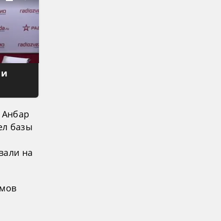
 и
 Анбар
ел базы
вали на
омов
о