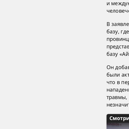
и между
человече
В заявле
базу, г
провинц
представ
базу «Ай
Он добав
были ак
что в п
нападени
травмы, 
незначи
Смотри