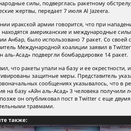
народные силы, подверглась ракетному обстрелу,
ские жертвы, передает 7 июля Al Jazeera.
нии иракской армии говорится, что при нападени
де находятся американские и международные силы
ии Анбар, было использовано 7 ракет. Со своей 
итель Международной коалиции заявил в Twitter
н аль-Асад» подвергли бомбардировке 14 ракет.
ил, что ракеты упали на базу и ее окрестности, и
тивированы защитные меры. Представитель указа
ервоначальных сообщениях указывалось, что в ре
я на базу «Айн аль-Асад» 3 человека получили л
позже он опубликовал пост в Twitter с еще двумя
тельными травмами.
те также: