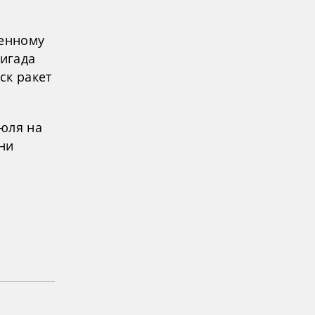
ненному
ригада
ск ракет
июля на
ни