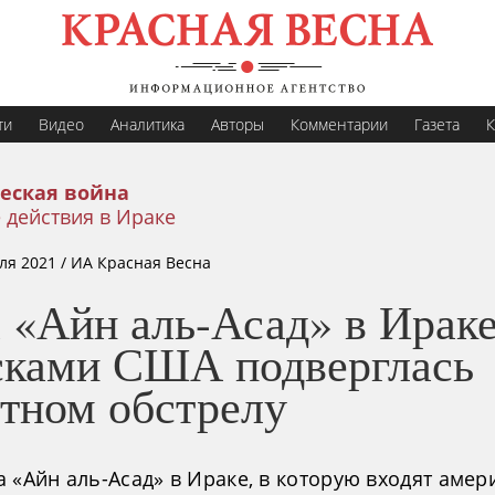
ти
Видео
Аналитика
Авторы
Комментарии
Газета
К
еская война
 действия в Ираке
ля 2021
/ ИА Красная Весна
 «Айн аль-Асад» в Ираке
сками США подверглась
етном обстрелу
 «Айн аль-Асад» в Ираке, в которую входят амер