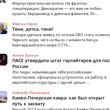
Мироустроительная война: На фронтах
спецоперации; Демократия — это вам не лобио
кушать; Евроразвод и девичья фамилия; От...
Максим Карев
Тяни, детка, тяни!
Анкара сделала заявку по итогам СВО стать хозяин
Черного моря, чего не было с момента Кючук-
Кайнарджийского мира (1774...
Антон Копнин
ПАСЕ утвердила штат гауляйтеров для пос
России
Эти люди, называющие себя российскими
политиками, официально устроились на работу в
европейские структуры с одной целью ...
Надежда Ляховецкая
Киево-Печерская лавра: как был открыт
путь к захвату
Весной 2023 года события вокруг Киево-Печерской