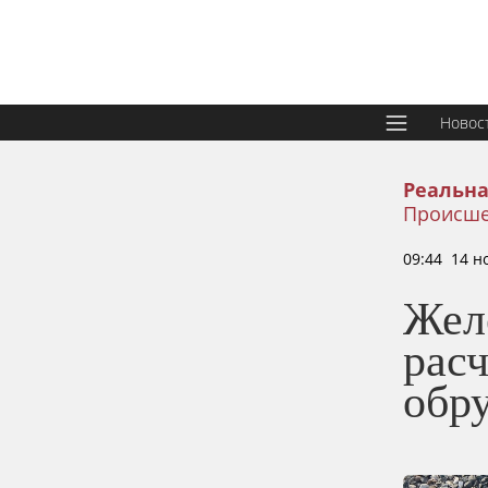
Новос
Реальна
Происше
09:44 14 н
Жел
расч
обр