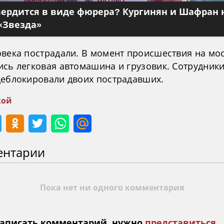
вердится в виде фюрера? Кургинян и Шафран 
«Звезда»
овека пострадали. В момент происшествия на мо
ись легковая автомашина и грузовик. Сотрудник
деблокировали двоих пострадавших.
кой
ентарии
Пока нет ни одного комментария
аписать комментарий, нужно
представиться
.