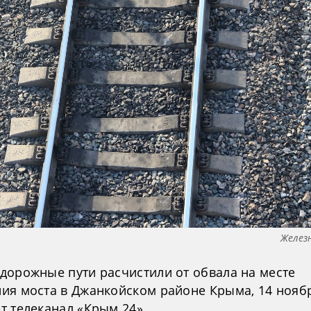
Желез
дорожные пути расчистили от обвала на месте
ия моста в Джанкойском районе Крыма, 14 нояб
т телеканал «Крым 24».