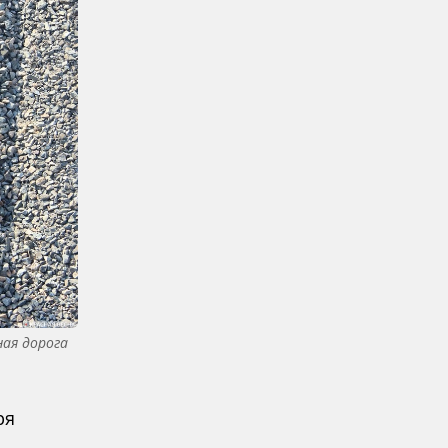
ная дорога
ря