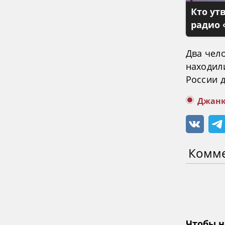
Кто ут
радио 
Два чел
находил
России 
Джан
Комм
Чтобы н