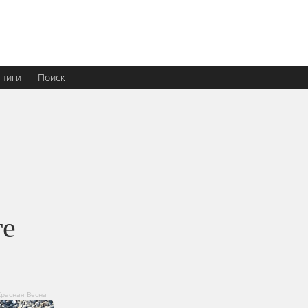
ниги
Поиск
те
Красная Весна