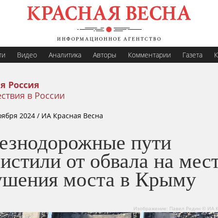
ти
Видео
Аналитика
Авторы
Комментарии
Газета
К
я Россия
ствия в России
оября 2024
/ ИА Красная Весна
езнодорожные пути
истили от обвала на мес
ушения моста в Крыму
Изображение: Павел Редин © ИА 