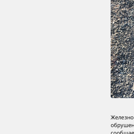
Железно
обрушен
сообщае