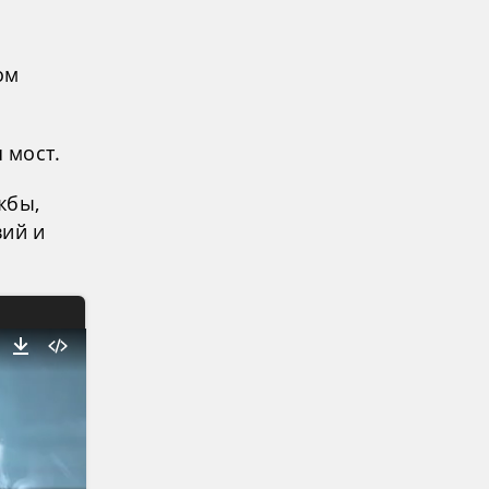
в
ом
 мост.
жбы,
вий и