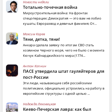
Новости недели
Тотально-точечная война
Мироустроительная война: На фронтах
спецоперации; Демократия — это вам не лобио
кушать; Евроразвод и девичья фамилия; От...
Максим Карев
Тяни, детка, тяни!
Анкара сделала заявку по итогам СВО стать
хозяином Черного моря, чего не было с момента
Кючук-Кайнарджийского мира (1774...
Антон Копнин
ПАСЕ утвердила штат гауляйтеров для
пост-России
Эти люди, называющие себя российскими
политиками, официально устроились на работу в
европейские структуры с одной целью ...
Надежда Ляховецкая
Киево-Печерская лавра: как был