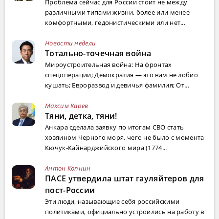
Проблема сейчас для России стоит не между
различными типами жизни, более или менее
комфортными, гедонистическими или нет...
Новости недели
Тотально-точечная война
Мироустроительная война: На фронтах
спецоперации; Демократия — это вам не лобио
кушать; Евроразвод и девичья фамилия; От...
Максим Карев
Тяни, детка, тяни!
Анкара сделала заявку по итогам СВО стать
хозяином Черного моря, чего не было с момента
Кючук-Кайнарджийского мира (1774...
Антон Копнин
ПАСЕ утвердила штат гауляйтеров для
пост-России
Эти люди, называющие себя российскими
политиками, официально устроились на работу в