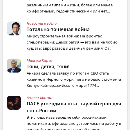
различными типами жизни, более или менее
комфортными, гедонистическими или нет...
Новости недели
Тотально-точечная война
Мироустроительная война: На фронтах
спецоперации; Демократия — это вам не лобио
кушать; Евроразвод и девичья фамилия; От...
Максим Карев
Тяни, детка, тяни!
Анкара сделала заявку по итогам СВО стать
хозяином Черного моря, чего не было с момента
Кючук-Кайнарджийского мира (1774...
Антон Копнин
ПАСЕ утвердила штат гауляйтеров для
пост-России
Эти люди, называющие себя российскими
политиками, официально устроились на работу в
европейские структуры с одной целью ...