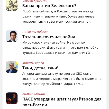
Сергей Кургинян
Запад против Зеленского?
Проблема сейчас для России стоит не между
различными типами жизни, более или менее
комфортными, гедонистическими или нет...
Новости недели
Тотально-точечная война
Мироустроительная война: На фронтах
спецоперации; Демократия — это вам не лобио
кушать; Евроразвод и девичья фамилия; От...
Максим Карев
Тяни, детка, тяни!
Анкара сделала заявку по итогам СВО стать
хозяином Черного моря, чего не было с момента
Кючук-Кайнарджийского мира (1774...
Антон Копнин
ПАСЕ утвердила штат гауляйтеров для
пост-России