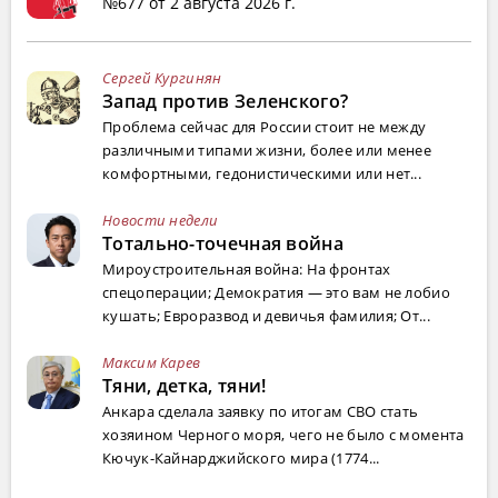
№677 от 2 августа 2026 г.
Сергей Кургинян
Запад против Зеленского?
Проблема сейчас для России стоит не между
различными типами жизни, более или менее
комфортными, гедонистическими или нет...
Новости недели
Тотально-точечная война
Мироустроительная война: На фронтах
спецоперации; Демократия — это вам не лобио
кушать; Евроразвод и девичья фамилия; От...
Максим Карев
Тяни, детка, тяни!
Анкара сделала заявку по итогам СВО стать
хозяином Черного моря, чего не было с момента
Кючук-Кайнарджийского мира (1774...