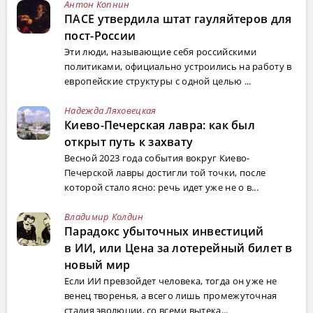
Антон Копнин
ПАСЕ утвердила штат гауляйтеров для
пост-России
Эти люди, называющие себя российскими
политиками, официально устроились на работу в
европейские структуры с одной целью ...
Надежда Ляховецкая
Киево-Печерская лавра: как был
открыт путь к захвату
Весной 2023 года события вокруг Киево-
Печерской лавры достигли той точки, после
которой стало ясно: речь идет уже не о в...
Владимир Колдин
Парадокс убыточных инвестиций
в ИИ, или Цена за лотерейный билет в
новый мир
Если ИИ превзойдет человека, тогда он уже не
венец творенья, а всего лишь промежуточная
стадия эволюции, со всеми вытека...