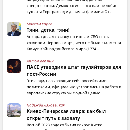
спецоперации; Демократия — это вам не лобио
кушать; Евроразвод и девичья фамилия; От...
Максим Карев
Тяни, детка, тяни!
Анкара сделала заявку по итогам СВО стать
хозяином Черного моря, чего не было с момента
Кючук-Кайнарджийского мира (1774...
Антон Копнин
ПАСЕ утвердила штат гауляйтеров для
пост-России
Эти люди, называющие себя российскими
политиками, официально устроились на работу в
европейские структуры с одной целью ...
Надежда Ляховецкая
Киево-Печерская лавра: как был
открыт путь к захвату
Весной 2023 года события вокруг Киево-