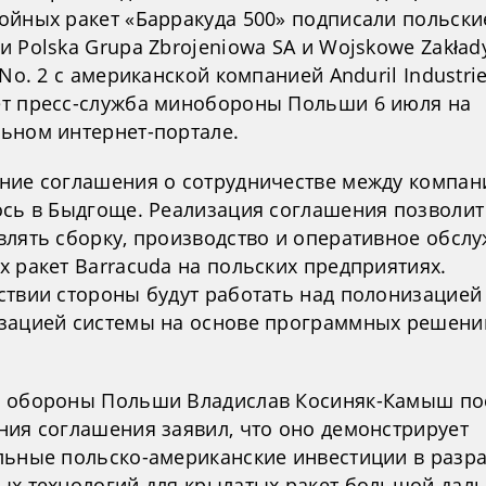
ойных ракет «Барракуда 500» подписали польски
 Polska Grupa Zbrojeniowa SA и Wojskowe Zakład
 No. 2 с американской компанией Anduril Industrie
т пресс-служба минобороны Польши 6 июля на
ьном интернет-портале.
ние соглашения о сотрудничестве между компа
ось в Быдгоще. Реализация соглашения позволит
влять сборку, производство и оперативное обсл
 ракет Barracuda на польских предприятиях.
ствии стороны будут работать над полонизацией
зацией системы на основе программных решени
 обороны Польши Владислав Косиняк-Камыш по
ния соглашения заявил, что оно демонстрирует
льные польско-американские инвестиции в разр
ых технологий для крылатых ракет большой даль