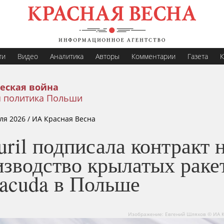
ти
Видео
Аналитика
Авторы
Комментарии
Газета
К
еская война
 политика Польши
ля 2026
/ ИА Красная Весна
ril подписала контракт 
изводство крылатых раке
racuda в Польше
Изображение: Евгений Шляхов © ИА 