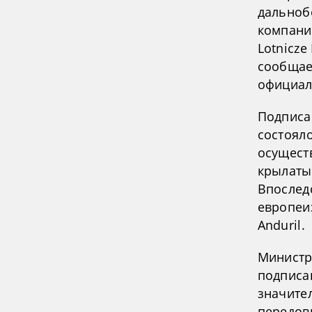
дальноб
компании
Lotnicze
сообщае
официал
Подписа
состоял
осущест
крылатых
Впослед
европеи
Anduril.
Министр
подписа
значите
передов