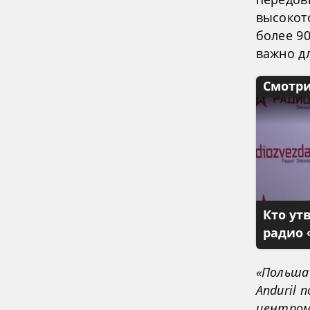
высокот
более 90
важно д
Смотри
Кто ут
радио 
«Польша 
Anduril
центром 