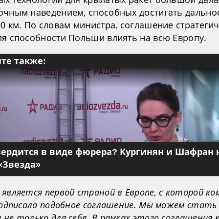
очным наведением, способных достигать дально
0 км. По словам министра, соглашение стратеги
ля способности Польши влиять на всю Европу.
те также:
вердится в виде фюрера? Кургинян и Шафран 
«Звезда»
является первой страной в Европе, с которой ко
 подписала подобное соглашение. Мы можем стать
не только для себя. В рамках этого соглашения 