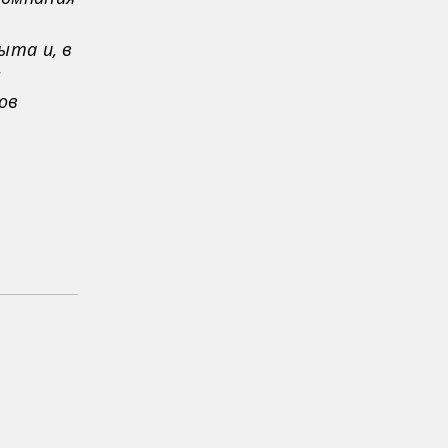
ыта и, в
ы
ов