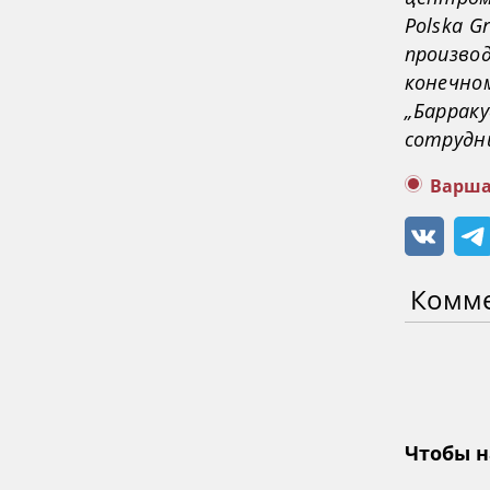
Polska G
производ
конечном
„Барраку
сотрудн
Варша
Комм
Чтобы н