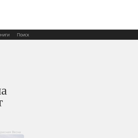
ниги
Поиск
на
т
Красная Весна