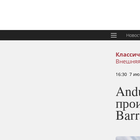
Новос
Классич
Внешняя
16:30 7 ию
Andu
про
Bar