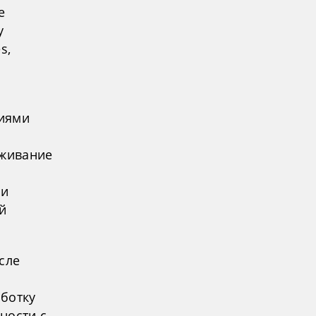
е
y
s,
ниями
уживание
 и
й
сле
аботку
ности с