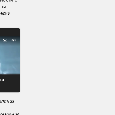
сти
чески
на
мпания
компания