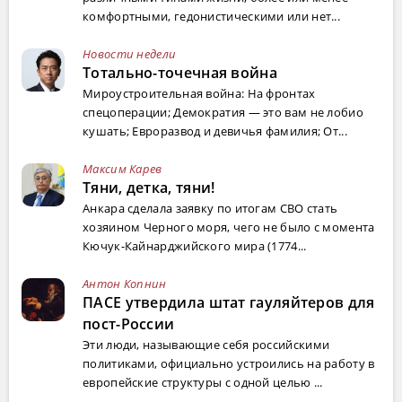
комфортными, гедонистическими или нет...
Новости недели
Тотально-точечная война
Мироустроительная война: На фронтах
спецоперации; Демократия — это вам не лобио
кушать; Евроразвод и девичья фамилия; От...
Максим Карев
Тяни, детка, тяни!
Анкара сделала заявку по итогам СВО стать
хозяином Черного моря, чего не было с момента
Кючук-Кайнарджийского мира (1774...
Антон Копнин
ПАСЕ утвердила штат гауляйтеров для
пост-России
Эти люди, называющие себя российскими
политиками, официально устроились на работу в
европейские структуры с одной целью ...