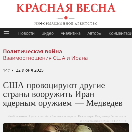
Новости
Видео
Аналитика
Авторы
Комментар
Политическая война
Взаимоотношения США и Ирана
14:17 22 июня 2025
США провоцируют другие
страны вооружить Иран
ядерным оружием — Медведев
Изображение: Цитата из х/ф «Застава в горах». Режиссеры Владимир Герасимов
и Константин Юдин, СССР, 1953