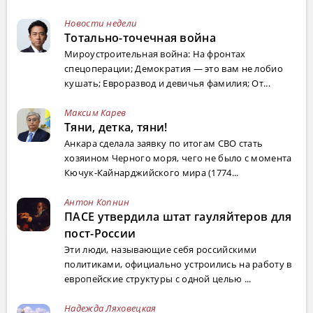
Новости недели
Тотально-точечная война
Мироустроительная война: На фронтах
спецоперации; Демократия — это вам не лобио
кушать; Евроразвод и девичья фамилия; От...
Максим Карев
Тяни, детка, тяни!
Анкара сделала заявку по итогам СВО стать
хозяином Черного моря, чего не было с момента
Кючук-Кайнарджийского мира (1774...
Антон Копнин
ПАСЕ утвердила штат гауляйтеров для
пост-России
Эти люди, называющие себя российскими
политиками, официально устроились на работу в
европейские структуры с одной целью ...
Надежда Ляховецкая