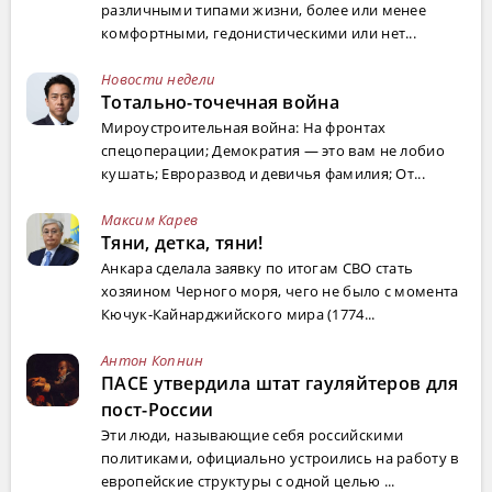
различными типами жизни, более или менее
комфортными, гедонистическими или нет...
Новости недели
Тотально-точечная война
Мироустроительная война: На фронтах
спецоперации; Демократия — это вам не лобио
кушать; Евроразвод и девичья фамилия; От...
Максим Карев
Тяни, детка, тяни!
Анкара сделала заявку по итогам СВО стать
хозяином Черного моря, чего не было с момента
Кючук-Кайнарджийского мира (1774...
Антон Копнин
ПАСЕ утвердила штат гауляйтеров для
пост-России
Эти люди, называющие себя российскими
политиками, официально устроились на работу в
европейские структуры с одной целью ...