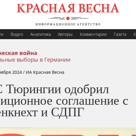
ти
Видео
Аналитика
Авторы
Комментарии
Газета
К
еская война
льные выборы в Германии
оября 2024
/ ИА Красная Весна
 Тюрингии одобрил
лиционное соглашение с
енкнехт и СДПГ