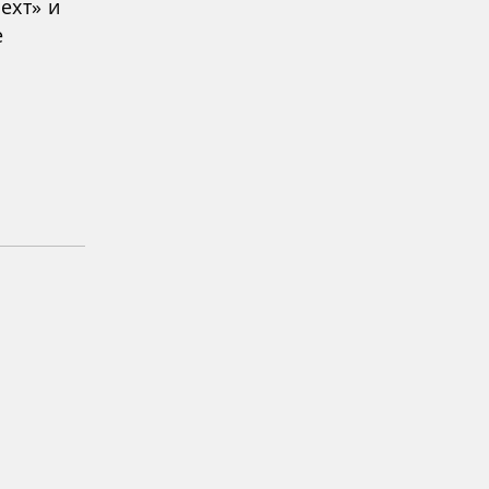
ехт» и
е