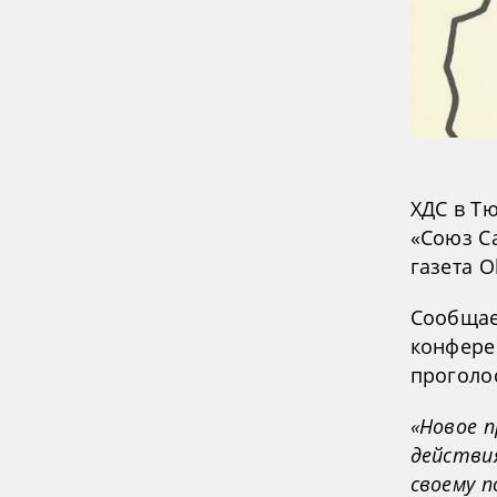
ХДС в Т
«Союз С
газета O
Сообщае
конфере
проголо
«Новое п
действи
своему п