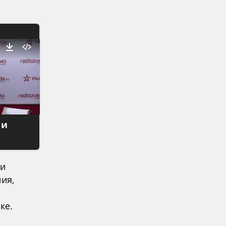
 и
ии
ия,
ке.