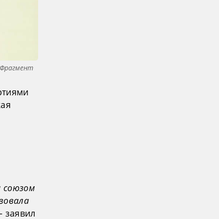
. Фрагмент
ртиями
кая
а союзом
вовала
— заявил