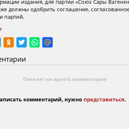
рмации издания, для партии «Союз Сары Вагенкн
кже должны одобрить соглашение, согласованно
и партий.
т
ентарии
Пока нет ни одного комментария
аписать комментарий, нужно
представиться
.