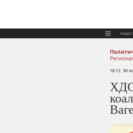
Новос
Политич
Региона
18:12 30 н
ХДС
коа
Ваг