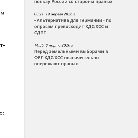
пользу России со стороны правых
ом
00:21 19 апреля 2026 г.
«Альтернатива для Германии» по
опросам превосходит ХДС/ХСС и
СДПГ
т-
14:36 8 марта 2026 г.
Перед земельными выборами в
ФРГ ХДС/ХСС незначительно
опережают правых
о: