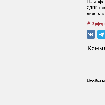
По инфо
СДПГ та
лидерам
Эрфур
Комм
Чтобы н