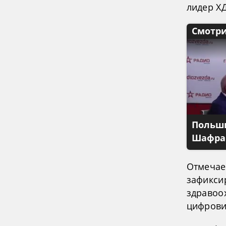
лидер Х
Смотри
Польши
Шафран
Отмечает
зафикси
здравоо
цифрови