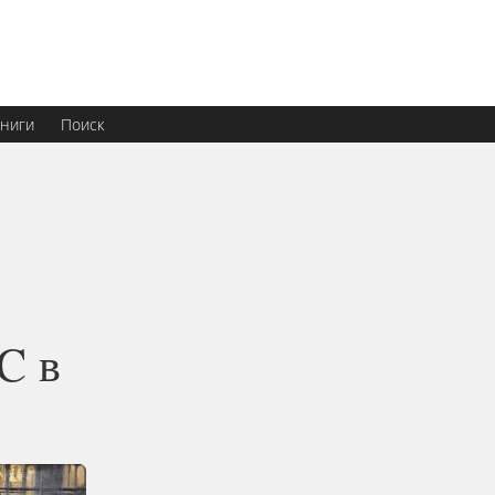
ниги
Поиск
C в