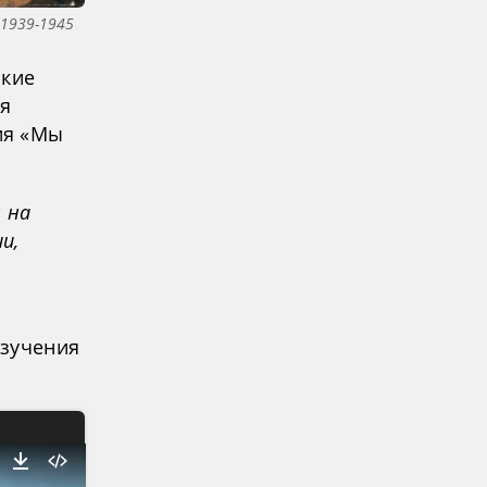
 1939-1945
ские
ля
ия «Мы
 на
и,
изучения